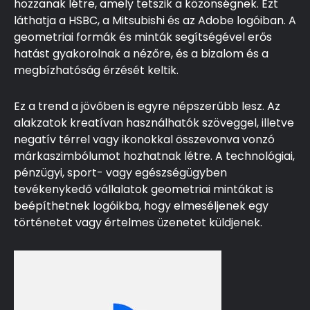
hozzanak létre, amely tetszik a közönségnek. Ezt
láthatja a HSBC, a Mitsubishi és az Adobe logóiban. A
geometriai formák és minták segítségével erős
hatást gyakorolnak a nézőre, és a bizalom és a
megbízhatóság érzését keltik.
Ez a trend a jövőben is egyre népszerűbb lesz. Az
alakzatok kreatívan használhatók szöveggel, illetve
negatív térrel vagy ikonokkal összevonva vonzó
márkaszimbólumot hozhatnak létre. A technológiai,
pénzügyi, sport- vagy egészségügyben
tevékenykedő vállalatok geometriai mintákat is
beépíthetnek logóikba, hogy elmeséljenek egy
történetet vagy értelmes üzenetet küldjenek.