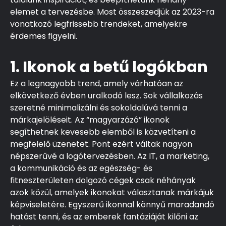
elemet a tervezésbe. Most összeszedjük az 2023-ra
vonatkozó legfrissebb trendeket, amelyekre
érdemes figyelni.
1. Ikonok a betű logókban
Ez a legnagyobb trend, amely várhatóan az
elkövetkező évben uralkodó lesz. Sok vállalkozás
szeretné minimalizálni és sokoldalúvá tenni a
márkajelöléseit. Az “magyarzázó” ikonok
segíthetnek kevesebb elemből is közvetíteni a
megfelelő üzenetet. Pont ezért váltak nagyon
népszerűvé a logótervezésben. Az IT, a marketing,
a kommunikáció és az egészség- és
fitneszterületen dolgozó cégek csak néhányak
azok közül, amelyek ikonokat választanak márkájuk
képviseletére. Egyszerű ikonnal könnyű maradandó
hatást tenni, és az emberek fantáziáját kilőni az