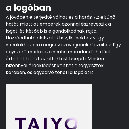
a logóban
A jövőben elterjedté válhat ez a hatás. Az eltűnő
hatás miatt az emberek azonnal észreveszik a
logót, és később is elgondolkodnak rajta.
Hozzáadható alakzatokhoz, ikonokhoz vagy
vonalakhoz és a cégnév szövegének részeihez. Egy
egyszerű márkadizájnnal is maradandó hatást
érhet el, ha ezt az effektust beépíti. Minden
bizonnyal érdeklődést kelthet a fogyasztók
körében, és egyedivé teheti a logóját is.