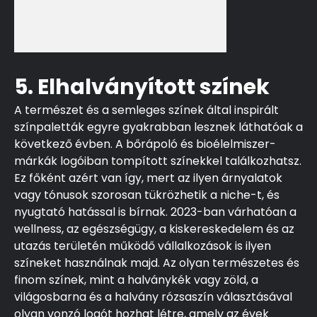
5. Elhalványított színek
A természet és a semleges színek által inspirált
színpaletták egyre gyakrabban lesznek láthatóak a
következő évben. A bőrápoló és bioélelmiszer-
márkák logóiban tompított színekkel találkozhatsz.
Ez főként azért van így, mert az ilyen árnyalatok
vagy tónusok szorosan tükrözhetik a niche-t, és
nyugtató hatással is bírnak. 2023-ban várhatóan a
wellness, az egészségügy, a kiskereskedelem és az
utazás területén működő vállalkozások is ilyen
színeket használnak majd. Az olyan természetes és
finom színek, mint a halványkék vagy zöld, a
világosbarna és a halvány rózsaszín választásával
olyan vonzó logót hozhat létre, amely az évek