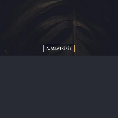
AJÁNLATKÉRÉS
info@vadondesign.hu
+36 20 264 55 37
LOGÓTERVEZÉS
|
ARCULATTERVEZÉS
|
CSOMAGOLÁSTERVEZÉS
|
DIGITAL ÉS PRINT GRAFIKAI TERVEZÉS
|
WEBOLDAL,
WEBDESIGNTERVEZÉS
|
3D LÁTVÁNYTERVEZÉS