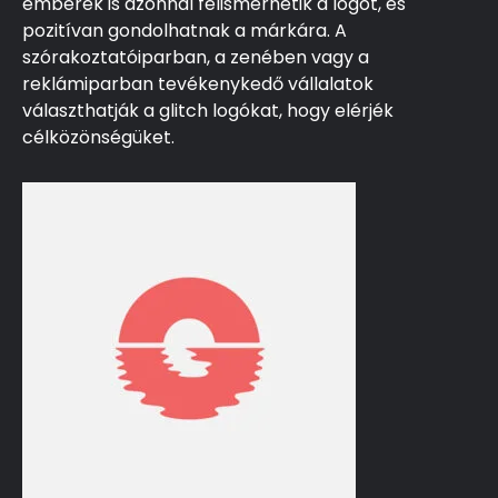
emberek is azonnal felismerhetik a logót, és
pozitívan gondolhatnak a márkára. A
szórakoztatóiparban, a zenében vagy a
reklámiparban tevékenykedő vállalatok
választhatják a glitch logókat, hogy elérjék
célközönségüket.