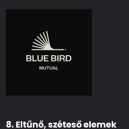
8. Eltűnő, széteső elemek