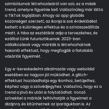
szimbólumok létrehozásáról van szó, ez a másik
trend, amelyre figyelnie kell. Valószínűleg már látta
a TikTok logójában. Ahogy az app globális
közönséget szerzett, az ikonja is sok érdeklődést
keltett a különleges effektus és a színösszeállítás
miatt. A hiba az esztétikát adja a tervezéshez, és
ezálltal tűnik futurisztikusnak. 2023-ban
vállalkozások vagy márkák is létrehozhatnak
hasonló effektust, hogy megfogják a fiatalabb
vásárlók figyelmét.
Egy e-kereskedelmi alkalmazás vagy weboldal
esetében ez nagyon jól működhet. A glitch-
effektust hozzáadhatja egy ikonhoz, betűjelhez,
képhez vagy a szóvédjegyhez. Valószínű, hogy ez a
trend a jövő év után is folytatódhat. Vonzó
színekkel a márkák felhívhatják a figyelmet a
dizájnra, és kitűnhetnek az iparágukban is. Az