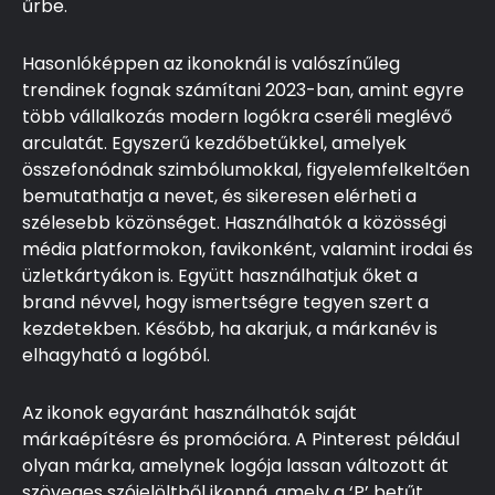
űrbe.
Hasonlóképpen az ikonoknál is valószínűleg
trendinek fognak számítani 2023-ban, amint egyre
több vállalkozás modern logókra cseréli meglévő
arculatát. Egyszerű kezdőbetűkkel, amelyek
összefonódnak szimbólumokkal, figyelemfelkeltően
bemutathatja a nevet, és sikeresen elérheti a
szélesebb közönséget. Használhatók a közösségi
média platformokon, favikonként, valamint irodai és
üzletkártyákon is. Együtt használhatjuk őket a
brand névvel, hogy ismertségre tegyen szert a
kezdetekben. Később, ha akarjuk, a márkanév is
elhagyható a logóból.
Az ikonok egyaránt használhatók saját
márkaépítésre és promócióra. A Pinterest például
olyan márka, amelynek logója lassan változott át
szöveges szójelöltből ikonná, amely a ‘P’ betűt