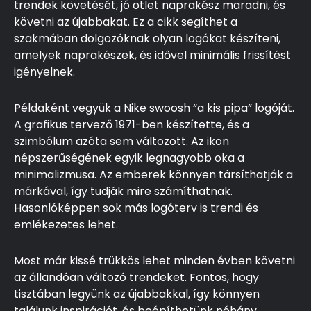
trendek követését, jó ötlet naprakész maradni, és
követni az újabbakat. Ez a cikk segíthet a
szakmában dolgozóknak olyan logókat készíteni,
amelyek naprakészek, és idővel minimális frissítést
igényelnek.
Példaként vegyük a Nike swoosh “a kis pipa” logóját.
A grafikus tervező 1971-ben készítette, és a
szimbólum azóta sem változott. Az ikon
népszerűségének egyik legnagyobb oka a
minimalizmusa. Az emberek könnyen társíthatják a
márkával, így tudják mire számíthatnak.
Hasonlóképpen sok más logóterv is trendi és
emlékezetes lehet.
Most már kissé trükkös lehet minden évben követni
az állandóan változó trendeket. Fontos, hogy
tisztában legyünk az újabbakkal, így könnyen
találunk inspirációt, és beépíthetünk néhány