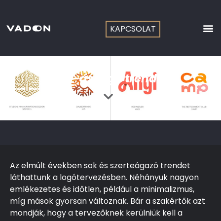
Skip
to
content
KAPCSOLAT
2023-as logó trendek
Az elmúlt években sok és szerteágazó trendet
láthattunk a logótervezésben. Néhányuk nagyon
emlékezetes és időtlen, például a minimalizmus,
míg mások gyorsan változnak. Bár a szakértők azt
mondják, hogy a tervezőknek kerülniük kell a