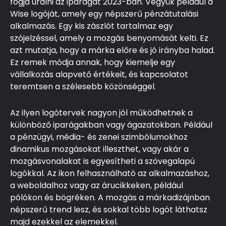
fogja uralni az iparágat 2023-ban. Vegyük például a
Wise logóját, amely egy népszerű pénzátutalási
alkalmazás. Egy kis zászlót tartalmaz egy
szójelzéssel, amely a mozgás benyomását kelti. Ez
azt mutatja, hogy a márka előre és jó irányba halad.
Ez remek módja annak, hogy kiemelje egy
vállalkozás alapvető értékeit, és kapcsolatot
teremtsen a szélesebb közönséggel.
Az ilyen logótervek nagyon jól működhetnek a
különböző iparágakban vagy ágazatokban. Például
a pénzügyi, média- és zenei szimbólumokhoz
dinamikus mozgásokat illeszthet, vagy akár a
mozgásvonalakat is egyesítheti a szövegalapú
logókkal. Az ikon felhasználható az alkalmazáshoz,
a weboldalhoz vagy az árucikkeken, például
pólókon és bögréken. A mozgás a márkadizájnban
népszerű trend lesz, és sokkal több logót láthatsz
majd ezekkel az elemekkel.