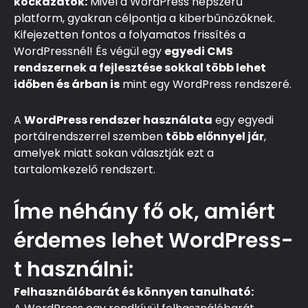
kockázatok:
Mivel a WordPress népszerű
platform, gyakran célpontja a kiberbűnözőknek.
Kifejezetten fontos a folyamatos frissítés a
WordPressnél! És végül egy
egyedi CMS
rendszernek a fejlesztése sokkal több lehet
időben és árban is
mint egy WordPress rendszeré.
A
WordPress rendszer használata
egy egyedi
portálrendszerrel szemben
több előnnyel jár
,
amelyek miatt sokan választják ezt a
tartalomkezelő rendszert.
Íme néhány fő ok, amiért
érdemes lehet WordPress-
t használni:
Felhasználóbarát és könnyen tanulható: