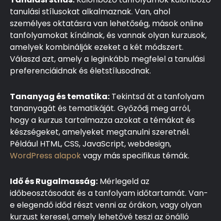
tanulási stílusokat alkalmaznak. Van, ahol
személyes oktatásra van lehetőség, mások online
tanfolyamokat kínálnak, és vannak olyan kurzusok,
amelyek kombinálják ezeket a két módszert.
Válaszd azt, amely a leginkább megfelel a tanulási
preferenciáidnak és életstílusodnak.
Tananyag és tematika:
Tekintsd át a tanfolyam
tananyagát és tematikáját. Győződj meg arról,
hogy a kurzus tartalmazza azokat a témákat és
készségeket, amelyeket megtanulni szeretnél.
Például HTML, CSS, JavaScript, webdesign,
WordPress alapok
vagy más specifikus témák.
Idő és Rugalmasság:
Mérlegeld az
időbeosztásodat és a tanfolyam időtartamát. Van-
e elegendő időd részt venni az órákon, vagy olyan
kurzust keresel, amely lehetővé teszi az önálló