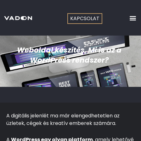
Skip
to
content
KAPCSOLAT
Weboldal készítés. Mi is az a
WordPress rendszer?
A digitális jelenlét ma már elengedhetetlen az
üzletek, cégek és kreatív emberek számára.
A
WordPress egy olyan platform
, amely lehetővé