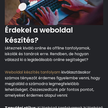
Érdekel a weboldal
készítés?
Léteznek kiváló online és offline tanfolyamok,
iskolák és tanárok erre. Rendben, de hogyan
válaszd ki a legideálisabb online segítséget?
Weboldal készítés tanfolyam
kiválasztásakor
számos tényezőt érdemes figyelembe venni, hogy
megtaláld a számodra legmegfelelőbb
lehetőséget. Összeszedtünk pár fontos pontot,
amelyeket érdemes alapul venni:
Tanulási stílus:
Különböző tanfolyamok különböző