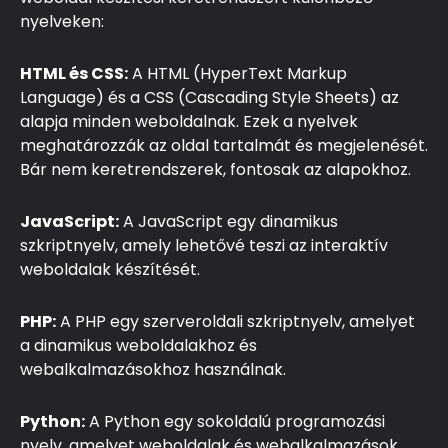
nyelveken:
HTML és CSS:
A HTML (HyperText Markup
Language) és a CSS (Cascading Style Sheets) az
alapja minden weboldalnak. Ezek a nyelvek
meghatározzák az oldal tartalmát és megjelenését.
Bár nem keretrendszerek, fontosak az alapokhoz.
JavaScript:
A JavaScript egy dinamikus
szkriptnyelv, amely lehetővé teszi az interaktív
weboldalak készítését.
PHP:
A PHP egy szerveroldali szkriptnyelv, amelyet
a dinamikus weboldalakhoz és
webalkalmazásokhoz használnak.
Python:
A Python egy sokoldalú programozási
nyelv, amelyet weboldalak és webalkalmazások