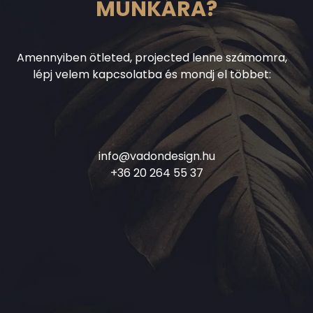
MUNKÁRA?
Amennyiben ötleted, projected lenne számomra,
lépj velem kapcsolatba és mondj el többet:
info@vadondesign.hu
+36 20 264 55 37