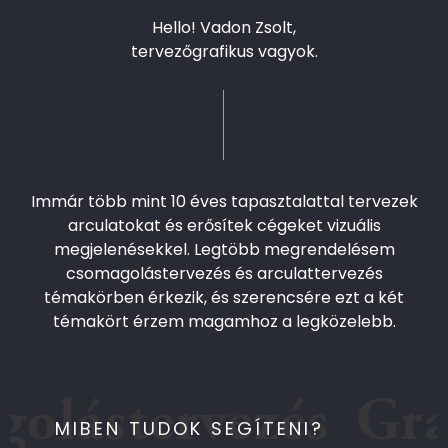
Hello! Vadon Zsolt,
tervezőgrafikus vagyok.
Immár több mint 10 éves tapasztalattal tervezek
arculatokat és erősítek cégeket vizuális
megjelenésekkel. Legtöbb megrendelésem
csomagolástervezés és arculattervezés
témakörben érkezik, és szerencsére ezt a két
témakört érzem magamhoz a legközelebb.
stervezés
Grafik
MIBEN TUDOK SEGÍTENI?