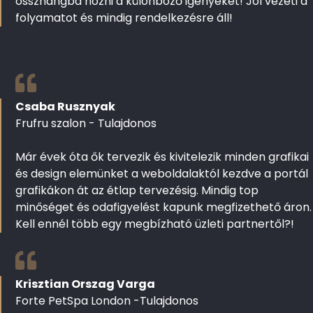
összhangba hozni a különböző igényeket! Jól vezeti a
folyamatot és mindig rendelkezésre áll!
Csaba Rusznyak
Frufru szalon - Tulajdonos
Már évek óta ők tervezik és kivitelezik minden grafikai
és design elemünket a weboldalaktól kezdve a portál
grafikákon át az étlap tervezésig. Mindig top
minőséget és odafigyelést kapunk megfizethető áron.
Kell ennél több egy megbízható üzleti partnertől?!
Krisztian Orszag Varga
Forte PetSpa London -Tulajdonos