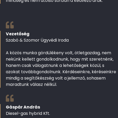
minőség és nem utolsó sorban a kedvező árak.
Vezetőség
Szabó & Szomor Ügyvédi Iroda
A közös munka gördülékeny volt, ötletgazdag, nem
nekünk kellett gondolkodnunk, hogy mit szeretnénk,
hanem csak válogatnunk a lehetőségek közül, s
azokat továbbgondolnunk. Kérdéseinkre, kéréseinkre
mindig a segítőkészség volt a jellemző, sohasem
maradtunk válasz nélkül.
Gáspár András
Diesel-gas hybrid Kft.