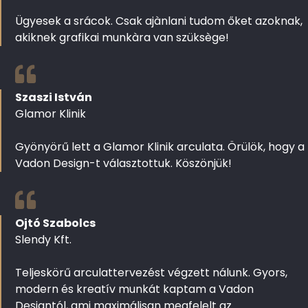
Ügyesek a srácok. Csak ajànlani tudom őket azoknak,
akiknek grafikai munkàra van szüksège!
Szaszi István
Glamor Klinik
Gyönyörű lett a Glamor Klinik arculata. Örülök, hogy a
Vadon Design-t választottuk. Köszönjük!
Ojtó Szabolcs
Slendy Kft.
Teljeskörű arculattervezést végzett nálunk. Gyors,
modern és kreatív munkát kaptam a Vadon
Designtól, ami maximálisan megfelelt az