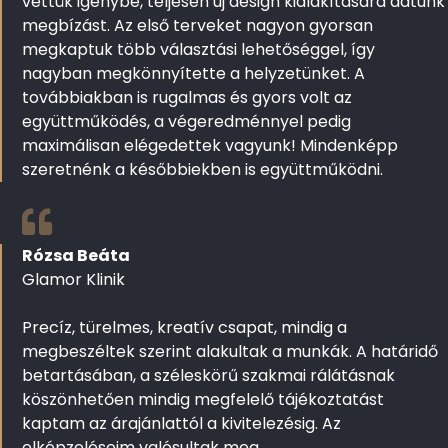
vettük igénybe, teljesen új design kialakítására adtunk
megbízást. Az első terveket nagyon gyorsan
megkaptuk több választási lehetőséggel, így
nagyban megkönnyítette a helyzetünket. A
továbbiakban is rugalmas és gyors volt az
együttműködés, a végeredménnyel pedig
maximálisan elégedettek vagyunk! Mindenképp
szeretnénk a későbbiekben is együttműködni.
Rózsa Beáta
Glamor Klinik
Precíz, türelmes, kreatív csapat, mindig a
megbeszéltek szerint alakultak a munkák. A határidő
betartásában, a széleskörű szakmai rálátásnak
köszönhetően mindig megfelelő tájékoztatást
kaptam az árajánlattól a kivitelezésig. Az
elképzeléseim valósultak meg.