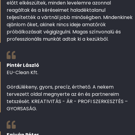
előtt elkészültek, minden levelemre azonnal
reagáltak és a kéréseimet haladéktalanul
teljesítették a vártnál jobb minőségben. Mindenkinek
ajánlom őket, akinek nincs ideje amatőrök
próbálkozásait végigizgulni. Magas színvonalú és
professzionális munkát adtak ki a kezükből.
Pintér László
EU-Clean Kft.
Gördülékeny, gyors, precíz, érthető. A nekem
tervezett oldal megnyerte az én és partnereim
tetszését. KREATIVITÁS - ÁR - PROFI SZERKESZTÉS –
GYORSASÁG.
Fajván Péter