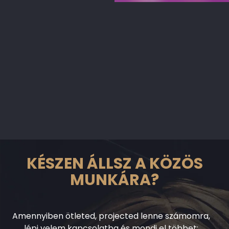
KÉSZEN ÁLLSZ A KÖZÖS
MUNKÁRA?
Amennyiben ötleted, projected lenne számomra,
lépj velem kapcsolatba és mondj el többet: