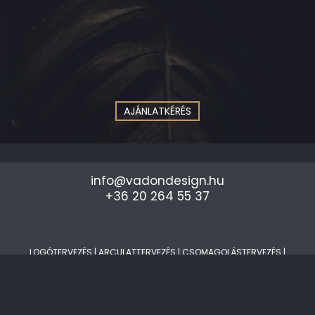
AJÁNLATKÉRÉS
info@vadondesign.hu
+36 20 264 55 37
LOGÓTERVEZÉS
|
ARCULATTERVEZÉS
|
CSOMAGOLÁSTERVEZÉS
|
DIGITAL ÉS PRINT GRAFIKAI TERVEZÉS
|
WEBOLDAL,
WEBDESIGNTERVEZÉS
|
3D LÁTVÁNYTERVEZÉS