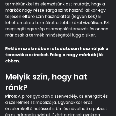
termékünkkel és elemzésünk azt mutatja, hogy a
márkák nagy része sárga színt használ akkor egy
teljesen eltérő szín használattal (legyen kék) ki
lehet emelni a terméket a többi közül vizuálisan. Ezt
megsegíti egy szép csomagolástervezés és onnan
már csak a termék minőségétől függ a siker.
Reklám szakmában is tudatosan használják a
tervezők a színeket. Főleg a nagy márkák jók
ebben.
Melyik szín, hogy hat
ránk?
Piros
: A piros gyakran a szenvedély, az energiát és
a szerelmet szimbolizálja. Ugyanakkor erős
érzelemkeltő hatással is bír, és növelheti a pulzust
és az adrenalin szintet. Ezért a pirosat gyakran