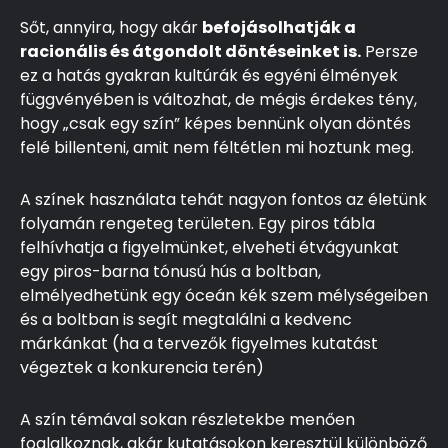
Sőt, annyira, hogy akár
befojásolhatják a
racionális és átgondolt döntéseinket is.
Persze
ez a hatás gyakran kultúrák és egyéni élmények
függvényében is változhat, de mégis érdekes tény,
hogy „csak egy szín” képes bennünk olyan döntés
felé billenteni, amit nem féltétlen mi hoztunk meg.
A színek használata tehát nagyon fontos az életünk
folyamán rengeteg területen. Egy piros tábla
felhívhatja a figyelmünket, elveheti étvágyunkat
egy piros-barna tónusú hús a boltban,
elmélyedhetünk egy óceán kék szem mélységeiben
és a boltban is segít megtalálni a kedvenc
márkánkat (ha a tervezők figyelmes kutatást
végeztek a konkurencia terén)
A szín témával sokan részletekbe menően
foglalkoznak, akár kutatásokon keresztül különböző