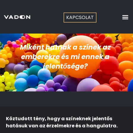
Skip
to
content
KAPCSOLAT
Miként hatnak a színek az
emberekre és mi ennek a
jelentősége?
Köztudott tény, hogy a színeknek jelentős
hatásuk van az érzelmekre és a hangulatra.