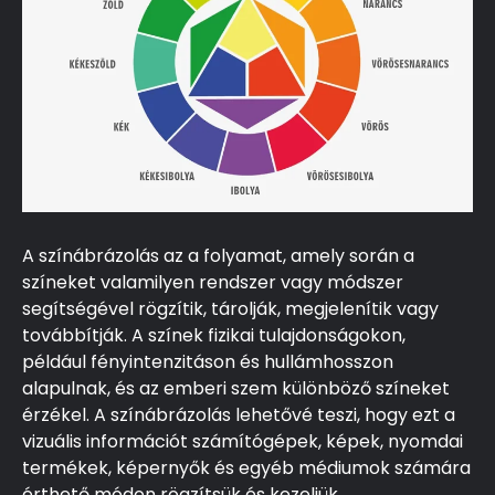
A színábrázolás az a folyamat, amely során a
színeket valamilyen rendszer vagy módszer
segítségével rögzítik, tárolják, megjelenítik vagy
továbbítják. A színek fizikai tulajdonságokon,
például fényintenzitáson és hullámhosszon
alapulnak, és az emberi szem különböző színeket
érzékel. A színábrázolás lehetővé teszi, hogy ezt a
vizuális információt számítógépek, képek, nyomdai
termékek, képernyők és egyéb médiumok számára
érthető módon rögzítsük és kezeljük.