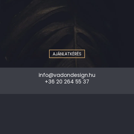
AJÁNLATKÉRÉS
info@vadondesign.hu
+36 20 264 55 37
LOGÓTERVEZÉS
|
ARCULATTERVEZÉS
|
CSOMAGOLÁSTERVEZÉS
|
DIGITAL ÉS PRINT GRAFIKAI TERVEZÉS
|
WEBOLDAL,
WEBDESIGNTERVEZÉS
|
3D LÁTVÁNYTERVEZÉS