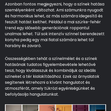
Azonban fontos megjegyezni, hogy a színek hatása
személyenként változhat. Ami számunkra nyugodt
és harmonikus lehet, az más számára idegesítő és
feszült hatást kelthet. Például a mai szürke-fehér
trend egy idősebb generációnak roppantul
unalmas lehet. Túl sok intenzív színnel berendezett
konyha pedig egy mai fiatal számára lehet túl
harsány és zavaró.
Összességében tehát a színelmélet és a színek
hatásának tudatos figyelembevétele lehetővé
teszi, hogy kiválasszuk és kombináljuk az ideális
színeket a tér kialakításához. Ezek az árnyalatok
segítenek létrehozni a kívánt hangulatot és
atmoszférát, amely tükrözi egyéniségünket és
befolyásolja hangulatunkat.