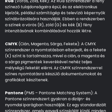
RGB
(Vörös, Zöld, Kék): Az RGB színrendszer a fény
színező tulajdonságaira épül, és az elektronikus
kijelzők, például számítógép és televízió képernyők
színábrázolására használják. Ebben a rendszerben
a színek a vörös (R), zöld (G) és kék (B) fény
intenzitásának kombinálásával hozzák létre.
CMYK
(Cián, Magenta, Sárga, Fekete): A CMYK
színrendszer a nyomtatásban elterjedt, és a fekete
(K) színt is tartalmazza, mivel a cián, a magenta és
a sárga pigmentek keverékével nehéz teljes
mélységű feketét elérni. Az CMYK színrendszerrel
színes nyomtatásra készülő dokumentumokat és
grafikákat készítenek.
Pantone
(PMS – Pantone Matching System): A
Pantone színrendszert gyakran a dizájn- és
nyomdai iparágban használják. Ez egy standardizált
színrendszer, amely egyedi színskálát kínál, minden