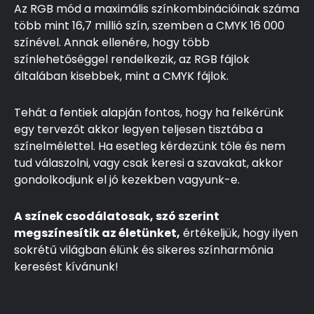
Az RGB mód a maximális színkombinációinak száma
több mint 16,7 millió szín, szemben a CMYK 16 000
színével. Annak ellenére, hogy több
színlehetőséggel rendelkezik, az RGB fájlok
általában kisebbek, mint a CMYK fájlok.
Tehát a fentiek alapján fontos, hogy ha felkérünk
egy tervezőt akkor legyen teljesen tisztába a
színelmélettel. Ha esetleg kérdezünk tőle és nem
tud válaszolni, vagy csak keresi a szavakat, akkor
gondolkodjunk el jó kezekben vagyunk-e.
A színek csodálatosak, szó szerint
megszínesítik az életünket,
értékeljük, hogy ilyen
sokrétű világban élünk és sikeres színharmónia
keresést kívánunk!