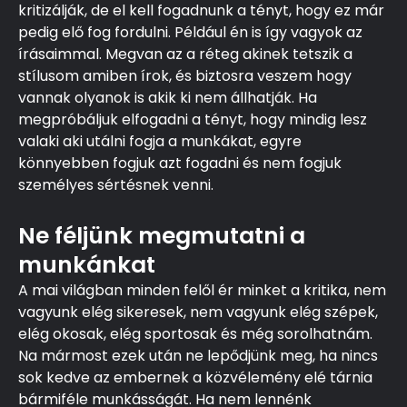
kritizálják, de el kell fogadnunk a tényt, hogy ez már
pedig elő fog fordulni. Például én is így vagyok az
írásaimmal. Megvan az a réteg akinek tetszik a
stílusom amiben írok, és biztosra veszem hogy
vannak olyanok is akik ki nem állhatják. Ha
megpróbáljuk elfogadni a tényt, hogy mindig lesz
valaki aki utálni fogja a munkákat, egyre
könnyebben fogjuk azt fogadni és nem fogjuk
személyes sértésnek venni.
Ne féljünk megmutatni a
munkánkat
A mai világban minden felől ér minket a kritika, nem
vagyunk elég sikeresek, nem vagyunk elég szépek,
elég okosak, elég sportosak és még sorolhatnám.
Na mármost ezek után ne lepődjünk meg, ha nincs
sok kedve az embernek a közvélemény elé tárnia
bármiféle munkásságát. Ha nem lennénk