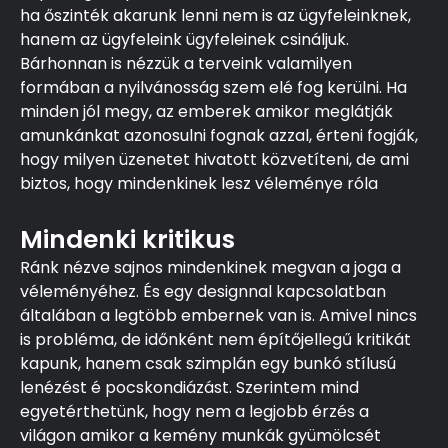
ha őszinték akarunk lenni nem is az ügyfeleinknek,
hanem az ügyfeleink ügyfeleinek csináljuk.
Bárhonnan is nézzük a terveink valamilyen
formában a nyilvánosság szem elé fog kerülni. Ha
minden jól megy, az emberek amikor meglátják
amunkánkat azonosulni fognak azzal, érteni fogják,
hogy milyen üzenetet hivatott közvetíteni, de ami
biztos, hogy mindenkinek lesz véleménye róla
Mindenki kritikus
Ránk nézve sajnos mindenkinek megvan a joga a
véleményéhez. És egy designnal kapcsolatban
általában a legtöbb embernek van is. Amivel nincs
is probléma, de időnként nem építőjellegű kritikát
kapunk, hanem csak szimplán egy bunkó stílusú
lenézést é pocskondiázást. Szerintem mind
egyetérthetünk, hogy nem a legjobb érzés a
világon amikor a kemény munkák gyümölcsét