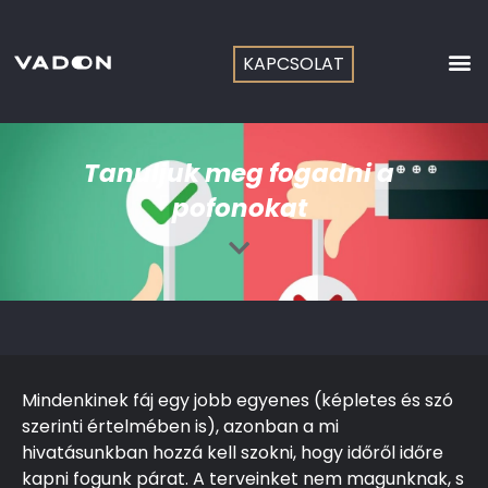
Skip
to
content
KAPCSOLAT
Tanuljuk meg fogadni a
pofonokat
Mindenkinek fáj egy jobb egyenes (képletes és szó
szerinti értelmében is), azonban a mi
hivatásunkban hozzá kell szokni, hogy időről időre
kapni fogunk párat. A terveinket nem magunknak, s