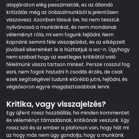
alapjáraton elég pesszimisták, ez az állandó
kritizálás még az önbizalmunkból is jelentősen
visszavesz. Azonban lássuk be, ha nem tesszük
nyilvánossá a munkáinkat, és nem mondanak
véleményt róla, mi sem fogunk fejlődni. Nem
kapnánk semmi féle visszajelzést, és az elképzelt
jövőbeli sikereinket le is húzhatjuk a wc-n. Úgyhogy
nem szabad hogy az esetleges kritikától való
félelmünk vissza tartson minket. Persze rosszul fog
esni, nem fogok hazudni h csodás érzés, de csak
ezek segítségével tudunk előrébb jutni, fejlődni, és
végsősoron egyre magabiztosabbak lenni.
Kritika, vagy visszajelzés?
Egy újfent rossz hozzáállás, ha minden kommentet
és véleményt támadásnak, kritikának veszünk. Egy
rossz szó és az ember a plafonon van, hogy hát mi
az hogy más nem úgy gondolja, hogy a munkánk