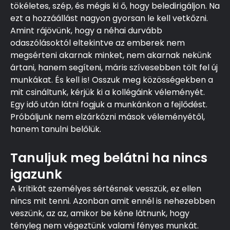
tökéletes, szép, és mégis ki ő, hogy beledirigáljon. Na
ezt a hozzáállást nagyon gyorsan le kell vetkőzni.
Amint rájövünk, hogy a néhai durvább
odaszólásoktól eltekintve az emberek nem
megsérteni akarnak minket, nem akarnak nekünk
ártani, hanem segíteni, máris szívesebben tölt fel új
munkákat. És kell is! Osszuk meg közösségekben a
mit csináltunk, kérjük ki a kollégáink véleményét.
Egy idő után látni fogjuk a munkánkon a fejlődést.
Próbáljunk nem elzárkózni mások véleményétől,
hanem tanulni belőlük.
Tanuljuk meg belátni ha nincs
igazunk
A kritikát személyes sértésnek vesszük, ez ellen
nincs mit tenni. Azonban amit ennél is nehezebben
veszünk, az az, amikor be kéne látnunk, hogy
tényleg nem végeztünk valami fényes munkát.