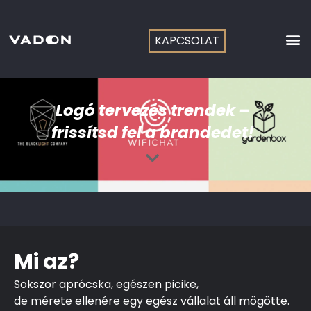
Skip
to
content
KAPCSOLAT
Logó tervezés trendek –
frissítsd fel a brandedet!
Mi az?
Sokszor aprócska, egészen picike,
de mérete ellenére egy egész vállalat áll mögötte.