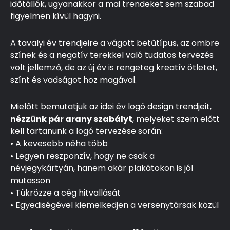
időtállók, ugyanakkor a mai trendeket sem szabad
figyelmen kívül hagyni.
A tavalyi év trendjeire a vágott betűtípus, az ombre
színek és a negatív terekkel való tudatos tervezés
volt jellemző, de az új év is rengeteg kreatív ötletet,
színt és vadságot hoz magával.
Mielőtt bemutatjuk az idei év logó design trendjeit,
nézzünk pár arany szabályt
, melyeket szem előtt
kell tartanunk a logó tervezése során:
• A kevesebb néha több
• Legyen reszponzív, hogy ne csak a
névjegykártyán, hanem akár plakátokon is jól
mutasson
• Tükrözze a cég hitvallását
• Egyediségével kiemelkedjen a versenytársak közül