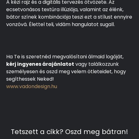
A kézi rajz és a digitális tervezés ötvözete. Az
ecsetvonásos textúra illúziója, valamint az élénk,
bátor színek kombinációja teszi ezt a stílust ennyire
vonzóvá. Élettel teli, vidám hangulatot sugall.
Ha Te is szeretnéd megvalósítani álmaid logóját,
kérj ingyenes árajánlatot
vagy találkozzunk
személyesen és oszd meg velem ötleteidet, hogy
segíthessek Neked!
www.vadondesign.hu
Tetszett a cikk? Oszd meg bátran!