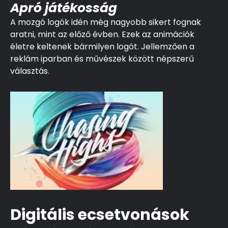
Apró játékosság
A mozgó logók idén még nagyobb sikert fognak
aratni, mint az előző évben. Ezek az animációk
életre keltenek bármilyen logót. Jellemzően a
reklám iparban és művészek között népszerű
választás.
Digitális ecsetvonások