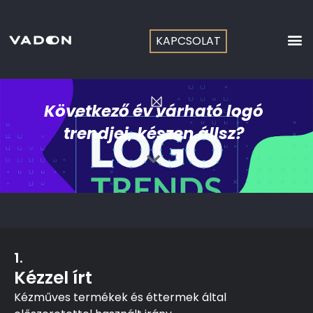
Skip
to
content
KAPCSOLAT
Következő év várható logó
trendjei, készen állsz?
1.
Kézzel írt
Kézműves termékek és éttermek által