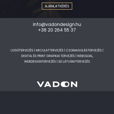
AJÁNLATKÉRÉS
info@vadondesign.hu
+36 20 264 55 37
LOGÓTERVEZÉS
|
ARCULATTERVEZÉS
|
CSOMAGOLÁSTERVEZÉS
|
DIGITAL ÉS PRINT GRAFIKAI TERVEZÉS
|
WEBOLDAL,
WEBDESIGNTERVEZÉS
|
3D LÁTVÁNYTERVEZÉS
KÖVESD BE CSATORNÁIM: