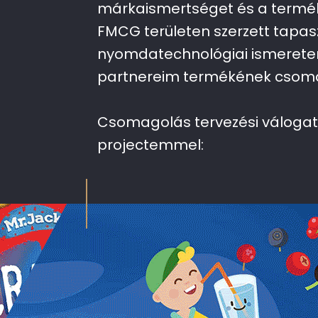
márkaismertséget és a termék
FMCG területen szerzett tapa
nyomdatechnológiai ismeret
partnereim termékének csoma
Csomagolás tervezési váloga
projectemmel: