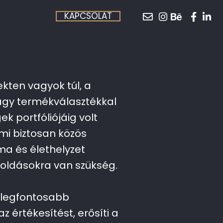
KAPCSOLAT
kten vagyok túl, a
nagy termékválasztékkal
k portfóliójáig volt
mi biztosan közös
a és élethelyzet
goldásokra van szükség.
 legfontosabb
az értékesítést, erősíti a