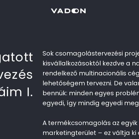
atott
Sok csomagolástervezési proje
kisvállalkozásoktól kezdve a 
vezés
rendelkező multinacionális cége
lehetőségem tervezni. De vala
im I.​
bennük: minden egyes problém
egyedi, így mindig egyedi me
A termékcsomagolás az egyik
marketingterület – ez váltja ki 