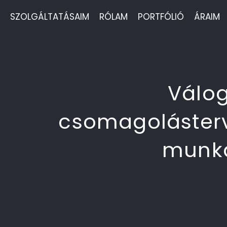
Skip
SZOLGÁLTATÁSAIM
RÓLAM
PORTFÓLIÓ
ÁRAIM
to
content
Válog
csomagoláster
munká