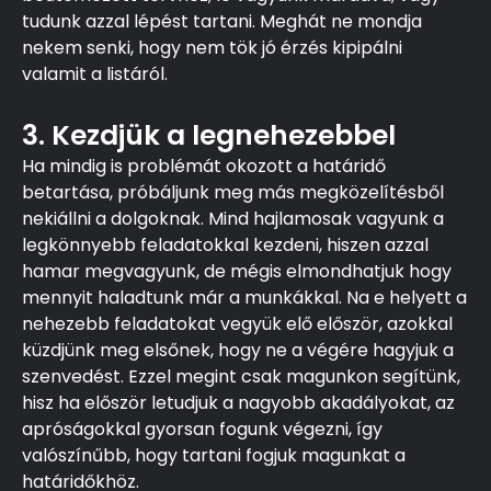
tudunk azzal lépést tartani. Meghát ne mondja
nekem senki, hogy nem tök jó érzés kipipálni
valamit a listáról.
3. Kezdjük a legnehezebbel
Ha mindig is problémát okozott a határidő
betartása, próbáljunk meg más megközelítésből
nekiállni a dolgoknak. Mind hajlamosak vagyunk a
legkönnyebb feladatokkal kezdeni, hiszen azzal
hamar megvagyunk, de mégis elmondhatjuk hogy
mennyit haladtunk már a munkákkal. Na e helyett a
nehezebb feladatokat vegyük elő először, azokkal
küzdjünk meg elsőnek, hogy ne a végére hagyjuk a
szenvedést. Ezzel megint csak magunkon segítünk,
hisz ha először letudjuk a nagyobb akadályokat, az
apróságokkal gyorsan fogunk végezni, így
valószínűbb, hogy tartani fogjuk magunkat a
határidőkhöz.