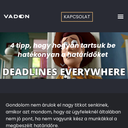
Skip
to
content
KAPCSOLAT
4 tipp, hogy hogyan tartsuk be
hatékonyan a határidőket
Gondolom nem árulok el nagy titkot senkinek,
amikor azt mondom, hogy az ügyfeleknél általában
nem jó pont, ha nem vagyunk kész a munkákkal a
megbeszélt határidőre.