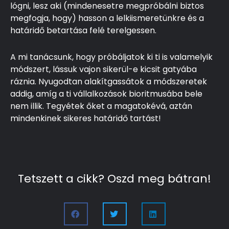
lógni, lesz aki (mindenesetre megpróbálni biztos
megfogja, hogy) hasson a lelkiismeretünkre és a
határidő betartása felé terelgessen.
A mi tanácsunk, hogy próbáljatok ki ti is valamelyik
módszert, lássuk vajon sikerül-e kicsit gatyába
ráznia. Nyugodtan alakítgassátok a módszeretek
addig, amíg a ti vállalkozások bioritmusába bele
nem illik. Tegyétek őket a magatokévá, aztán
mindenkinek sikeres határidő tartást!
Tetszett a cikk? Oszd meg bátran!