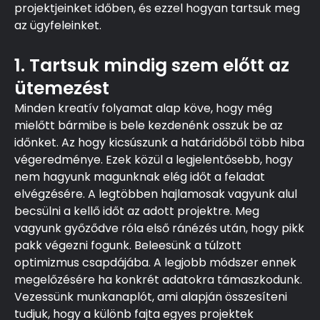
projektjeinket időben, és ezzel hogyan tartsuk meg
az ügyfeleinket.
1. Tartsuk mindig szem előtt az
ütemezést
Minden kreatív folyamat alap köve, hogy még
mielőtt bármibe is bele kezdenénk osszuk be az
időnket. Az hogy kicsúszunk a határidőből több hiba
végeredménye. Ezek közül a legjelentősebb, hogy
nem hagyunk magunknak elég időt a feladat
elvégzésére. A legtöbben hajlamosak vagyunk alul
becsülni a kellő időt az adott projektre. Meg
vagyunk győződve róla első ránézés után, hogy pikk
pakk végezni fogunk. Beleesünk a túlzott
optimizmus csapdájába. A legjobb módszer ennek
megelőzésére ha konkrét adatokra támaszkodunk.
Vezessünk munkanaplót, ami alapján összesíteni
tudjuk, hogy a különb fajta egyes projektek