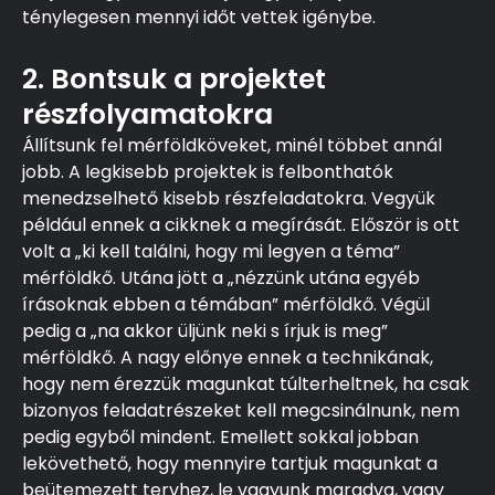
ténylegesen mennyi időt vettek igénybe.
2. Bontsuk a projektet
részfolyamatokra
Állítsunk fel mérföldköveket, minél többet annál
jobb. A legkisebb projektek is felbonthatók
menedzselhető kisebb részfeladatokra. Vegyük
például ennek a cikknek a megírását. Először is ott
volt a „ki kell találni, hogy mi legyen a téma”
mérföldkő. Utána jött a „nézzünk utána egyéb
írásoknak ebben a témában” mérföldkő. Végül
pedig a „na akkor üljünk neki s írjuk is meg”
mérföldkő. A nagy előnye ennek a technikának,
hogy nem érezzük magunkat túlterheltnek, ha csak
bizonyos feladatrészeket kell megcsinálnunk, nem
pedig egyből mindent. Emellett sokkal jobban
lekövethető, hogy mennyire tartjuk magunkat a
beütemezett tervhez, le vagyunk maradva, vagy