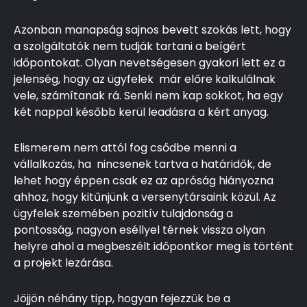
Azonban manapság sajnos bevett szokás lett, hogy
a szolgáltatók nem tudják tartani a beígért
időpontokat. Olyan nevetségesen gyakori lett ez a
jelenség, hogy az ügyfelek már előre kalkulálnak
vele, számítanak rá. Senki nem kap sokkot, ha egy
két nappal később kerül leadásra a kért anyag.
Elismerem nem attól fog csődbe menni a
vállalkozás, ha nincsenek tartva a határidők, de
lehet hogy éppen csak ez az apróság hiányozna
ahhoz, hogy kitűnjünk a versenytársaink közül. Az
ügyfelek szemében pozitív tulajdonság a
pontosság, nagyon eséllyel térnek vissza olyan
helyre ahol a megbeszélt időpontkor meg is történt
a projekt lezárása.
Jöjjön néhány tipp, hogyan fejezzük be a