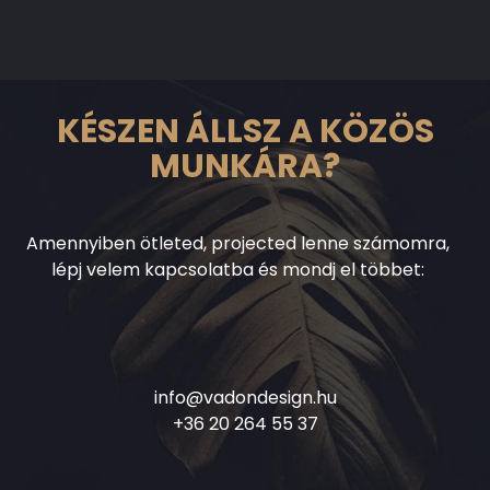
KÉSZEN ÁLLSZ A KÖZÖS
MUNKÁRA?
Amennyiben ötleted, projected lenne számomra,
lépj velem kapcsolatba és mondj el többet:
info@vadondesign.hu
+36 20 264 55 37