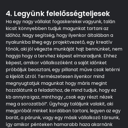
4. Legyünk felelősségteljesek
Ha egy nagy vállalat fogaskerekei vagyunk, talán
kicsit könnyebben tudjuk magunkat tartani az
időhöz. Nagy segítség, hogy ilyenkor általában a
nyakunkba liheg egy projektvezető, egy kreatív
főnök, aki jól végezte munkáját hajt bennünket, nem
hagyja hogy a tervhez képest elmaradjunk. Ehhez
képest, amikor vállalkozóként a saját időnket
próbáljuk beosztani, egy pillanat műve csak letérni
a kijelölt útról. Természetesen ilyenkor mind
megnyugtatjuk magunkat hogy máris megint
hozzálátunk a feladathoz, de mind tudjuk, hogy ez
kb annyira igaz, minthogy „csak egy részt nézek
meg a sorozatból”. Úgyhogy találjunk valakit, aki
megpróbál minket kordában tartani, legyen az egy
barát, a párunk, vagy egy másik vállalkozó társunk,
így amikor pénteken hamarabb haza akarnánk